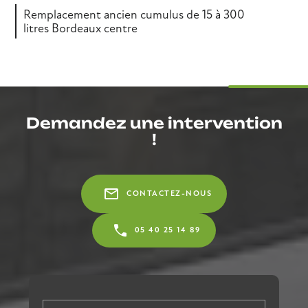
Remplacement ancien cumulus de 15 à 300
litres Bordeaux centre
Demandez une intervention
!
mail_outline
CONTACTEZ-NOUS
05 40 25 14 89