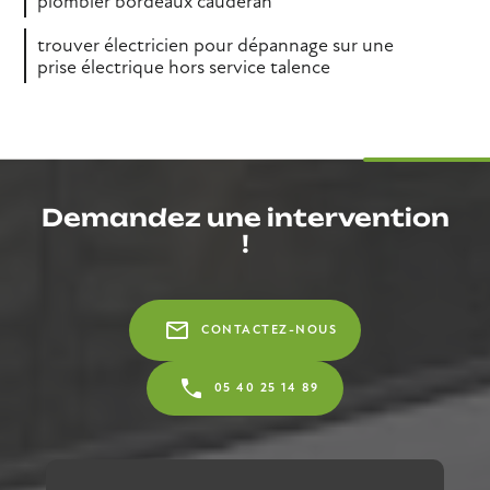
plombier bordeaux caudéran
trouver électricien pour dépannage sur une
prise électrique hors service talence
Demandez une intervention
!
mail_outline
CONTACTEZ-NOUS
05 40 25 14 89